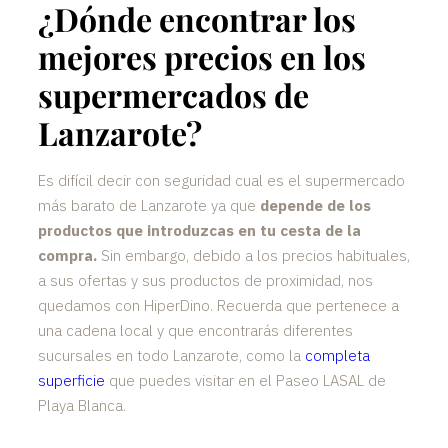
¿Dónde encontrar los
mejores precios en los
supermercados de
Lanzarote?
Es difícil decir con seguridad cual es el supermercado
más barato de Lanzarote ya que
depende de los
productos que introduzcas en tu cesta de la
compra.
Sin embargo, debido a los precios habituales,
a sus ofertas y sus productos de proximidad, nos
quedamos con HiperDino. Recuerda que pertenece a
una cadena local y que encontrarás diferentes
sucursales en todo Lanzarote, como la
completa
superficie
que puedes visitar en el Paseo LASAL de
Playa Blanca.