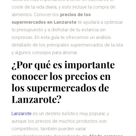
coste de la vida diaria, y esto incluye la compra de
alimentos. Conocer los
precios de los
supermercados en Lanzarote
te ayudará a optimizar
tu presupuesto y a disfrutar de tu estancia sin
sorpresas. En esta guía te ofrecemos un análisis
detallado de los principales supermercados de la isla
y algunos consejos para ahorrar.
¿Por qué es importante
conocer los precios en
los supermercados de
Lanzarote?
Lanzarote
es un destino turístico muy popular, y
aunque los precios de muchos productos son
competitivos, también pueden variar