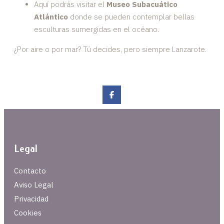
Aquí podrás visitar el
Museo Subacuático
Atlántico
donde se pueden contemplar bellas
esculturas sumergidas en el océano.
¿Por aire o por mar? Tú decides, pero siempre Lanzarote.
Legal
Contacto
Aviso Legal
Privacidad
Cookies