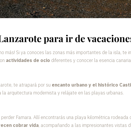
Lanzarote para ir de vacacione
o más! Si ya conoces las zonas más importantes de la isla, te 
con
actividades de ocio
diferentes y conocer la esencia canaria
zarote, te atrapará por su
encanto urbano y el histórico Cast
 la arquitectura modernista y relájate en las playas urbanas.
des perder Famara. Allí encontrarás una playa kilométrica rodea
recen cobrar vida
, acompañando a las impresionantes vistas d