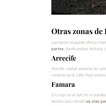
Otras zonas de 
¡Lanzarote te puede ofrecer much
partes
, donde podrás disfrutar 
Arrecife
Arrecife, capital animada de Lan
compras en la Calle Real, explora
Famara
Si lo tuyo es el surf, no te pue
destino único donde l
as olas pa