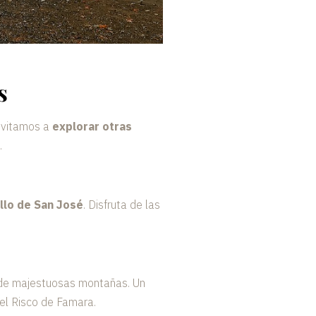
s
invitamos a
explorar otras
.
illo de San José
. Disfruta de las
da de majestuosas montañas. Un
el Risco de Famara.