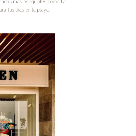
tiendas más asequibles como La
ra tus días en la playa.