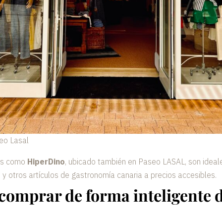
eo Lasal
es como
HiperDino
, ubicado también en Paseo LASAL, son idea
 y otros artículos de gastronomía canaria a precios accesibles.
comprar de forma inteligente d