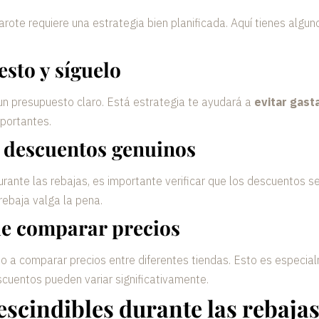
arote
requiere una estrategia bien planificada. Aquí tienes algu
sto y síguelo
n presupuesto claro. Está estrategia te ayudará a
evitar gast
portantes.
 descuentos genuinos
urante las rebajas, es importante verificar que los descuentos s
rebaja valga la pena.
de comparar precios
o a comparar precios entre diferentes tiendas. Esto es especial
uentos pueden variar significativamente.
escindibles durante las rebaja