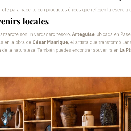
ote para hacerte con productos únicos que reflejen la esencia de
enirs locales
Lanzarote son un verdadero tesoro.
Arteguise
, ubicada en Pase
as en la obra de
César Manrique
, el artista que transformó La
ión de la naturaleza. También puedes encontrar souvenirs en
La Pl