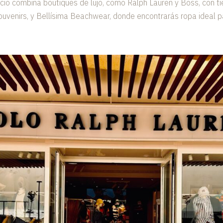
io combina boutiques de lujo, como Ralph Lauren y Boss, con 
ouvenirs, y Bellísima Beachwear, donde encontrarás ropa ideal pa