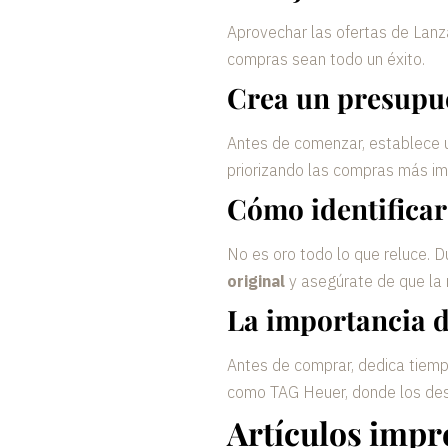
Aprovechar las ofertas de Lanz
compras sean todo un éxito.
Crea un presupue
Antes de comenzar, establece u
priorizando las compras más im
Cómo identificar
No es oro todo lo que reluce. D
original
y asegúrate de que la 
La importancia 
Antes de comprar, dedica tiemp
como TAG Heuer, donde los desc
Artículos impr