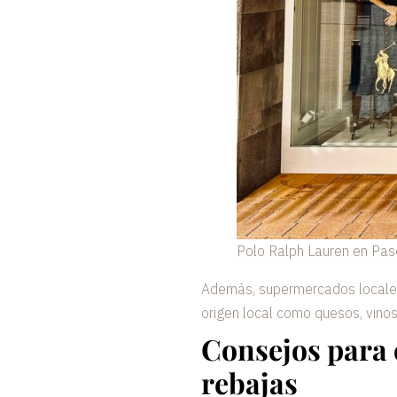
Polo Ralph Lauren en Pas
Además, supermercados local
origen local como quesos, vinos
Consejos para 
rebajas