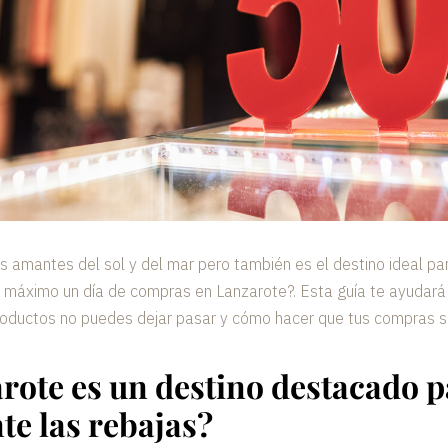
s amantes del sol y del mar pero también es el destino ideal par
 máximo un día de compras en Lanzarote?. Esta guía te ayudará
productos no puedes dejar pasar y cómo hacer que tus compras
rote es un destino destacado p
e las rebajas?