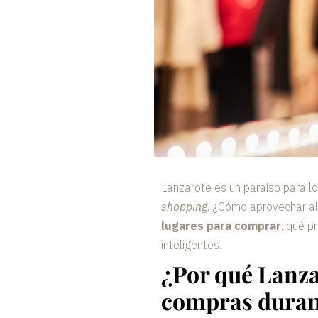
Lanzarote es un paraíso para lo
shopping
. ¿Cómo aprovechar al
lugares para comprar
, qué 
inteligentes.
¿Por qué Lanza
compras durant