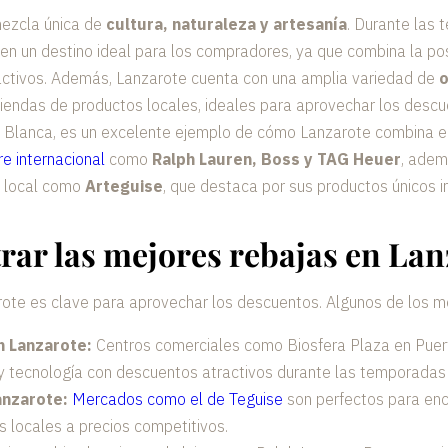
ezcla única de
cultura, naturaleza y artesanía
. Durante las
 en un destino ideal para los compradores, ya que combina la pos
activos. Además, Lanzarote cuenta con una amplia variedad de
o
tiendas de productos locales, ideales para aprovechar los desc
Blanca, es un excelente ejemplo de cómo Lanzarote combina ele
e internacional
como
Ralph Lauren, Boss y TAG Heuer
, ade
a local como
Arteguise
, que destaca por sus productos únicos in
ar las mejores rebajas en Lan
te es clave para aprovechar los descuentos. Algunos de los me
n Lanzarote:
Centros comerciales como Biosfera Plaza en Puer
tecnología con descuentos atractivos durante las temporadas 
anzarote:
Mercados como el de Teguise
son perfectos para enc
s locales a precios competitivos.