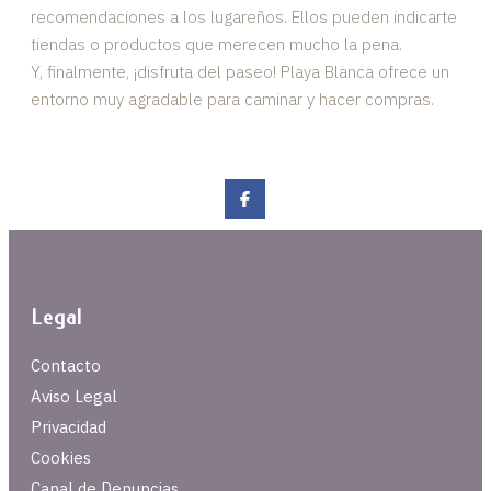
recomendaciones a los lugareños. Ellos pueden indicarte
tiendas o productos que merecen mucho la pena.
Y, finalmente, ¡disfruta del paseo! Playa Blanca ofrece un
entorno muy agradable para caminar y hacer compras.
Legal
Contacto
Aviso Legal
Privacidad
Cookies
Canal de Denuncias