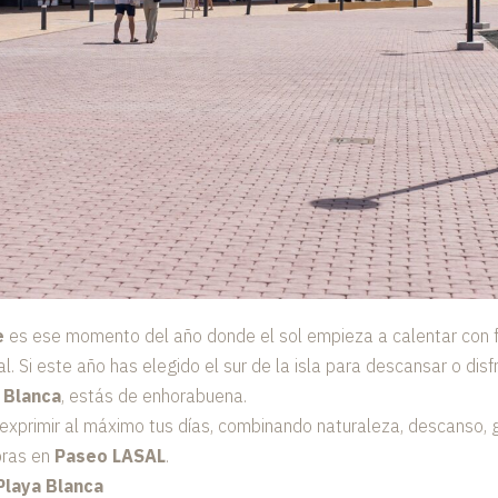
e
es ese momento del año donde el sol empieza a calentar con fu
. Si este año has elegido el sur de la isla para descansar o disf
 Blanca
, estás de enhorabuena.
xprimir al máximo tus días, combinando naturaleza, descanso, g
pras en
Paseo LASAL
.
Playa Blanca