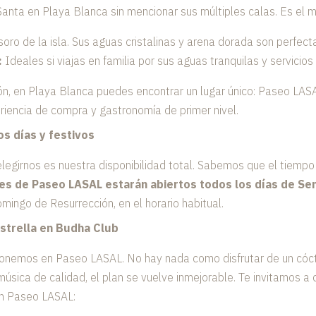
ta en Playa Blanca sin mencionar sus múltiples calas. Es el mo
soro de la isla. Sus aguas cristalinas y arena dorada son perfecta
:
Ideales si viajas en familia por sus aguas tranquilas y servicios
ón, en Playa Blanca puedes encontrar un lugar único: Paseo LASAL
eriencia de compra y gastronomía de primer nivel.
os días y festivos
legirnos es nuestra disponibilidad total. Sabemos que el tiempo
tes de Paseo LASAL estarán abiertos todos los días de S
mingo de Resurrección, en el horario habitual.
estrella en Budha Club
ponemos en Paseo LASAL. No hay nada como disfrutar de un cócte
sica de calidad, el plan se vuelve inmejorable. Te invitamos a d
n Paseo LASAL: