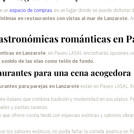
e un
espacio de compras
, es un lugar donde se puede disfrutar
íntimas en restaurantes con vistas al mar de Lanzarote.
Aq
gastronómicas románticas en 
nticas en Lanzarote
, en Paseo LASAL encontrarás opciones va
l
sonido de las olas como telón de fondo.
aurantes para una cena acogedora
urantes para parejas en Lanzarote
están en Paseo LASAL. En
nte italiano que combina tradición y modernidad en sus platos. P
nales y pastas caseras.
mo que ofrece cocina hindú con especias exóticas y sabores vibra
on los sabores exóticos, no podía faltar la comida asiática en P