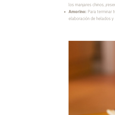
los manjares chinos, ¡rese
Amorino:
Para terminar t
elaboración de helados y