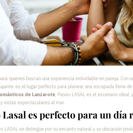
 para quienes buscan una experiencia inolvidable en pareja. Con 
ajante, es el lugar perfecto para planear una escapada llena d
románticos de Lanzarote
, Paseo LASAL es el escenario ideal,
y vistas espectaculares al mar.
 Lasal es perfecto para un día
eo LASAL se distingue por su encanto natural y su ubicación privi