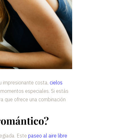
su impresionante costa,
cielos
e momentos especiales. Si estás
 ya que ofrece una combinación
 romántico?
legiada. Este
paseo al aire libre