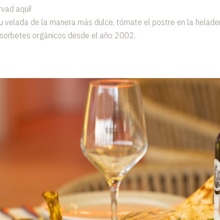
rvad aquí!
u velada de la manera más dulce, tómate el postre en la helader
 sorbetes orgánicos desde el año 2002.