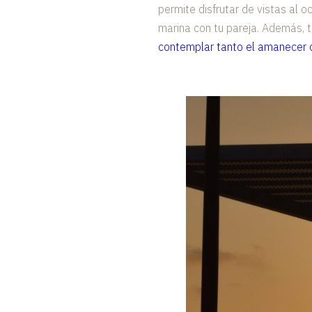
permite disfrutar de vistas al 
marina con tu pareja. Además, 
contemplar tanto el amanecer 